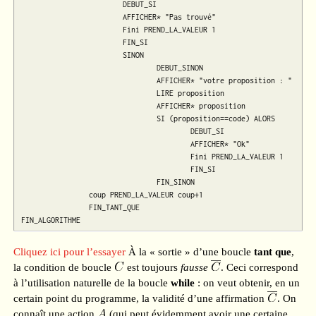
			DEBUT_SI

			AFFICHER* "Pas trouvé"

			Fini PREND_LA_VALEUR 1

			FIN_SI

			SINON

				DEBUT_SINON

				AFFICHER* "votre proposition : "

				LIRE proposition

				AFFICHER* proposition

				SI (proposition==code) ALORS

					DEBUT_SI

					AFFICHER* "Ok"

					Fini PREND_LA_VALEUR 1

					FIN_SI

				FIN_SINON

		coup PREND_LA_VALEUR coup+1

		FIN_TANT_QUE

Cliquez ici pour l’essayer
À la « sortie » d’une boucle
tant que
,
la condition de boucle
est toujours
fausse
. Ceci correspond
à l’utilisation naturelle de la boucle
while
: on veut obtenir, en un
certain point du programme, la validité d’une affirmation
. On
connaît une action
(qui peut évidemment avoir une certaine