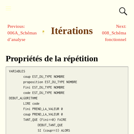
Previous:
Next:
Itérations
006A_Schémas
008_Schéma
d’analyse
fonctionnel
Propriétés de la répétition
VARIABLES

	coup EST_DU_TYPE NOMBRE

	proposition EST_DU_TYPE NOMBRE

	Fini EST_DU_TYPE NOMBRE

	code EST_DU_TYPE NOMBRE

DEBUT_ALGORITHME

	LIRE code

	Fini PREND_LA_VALEUR 0

	coup PREND_LA_VALEUR 0

	TANT_QUE (Fini==0) FAIRE

		DEBUT_TANT_QUE

		SI (coup==3) ALORS
