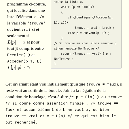
toute la liste */

programme ci-contre,
    while (p != Fin(L))

qui localise dans une
    {

liste l’élément
:
/*
        if (Identique ((Acceder(p, 
la variable
"trouve"
L), x)))

            trouve = vrai ; break ;

devient
vrai
si et
        else p = Suivant(p, L) ;

seulement si
    }

et pour
/* Si trouve == vrai alors renvoie p 
tout
compris entre
sinon renvoie NonTrouve */

    return (trouve == vrai) ? p : 
Premier(L)
et
NonTrouve ;

Acceder(p-1, L)
}
*/
Cet invariant étant vrai initialement (puisque
trouve = faux
), il
reste vrai au sortir de la boucle. Joint à la négation de la
condition de bouclage, c’est-à-dire
/* p = Fin(L) ou trouve
*/ il donne comme assertion finale :
/* trouve ==
faux et aucun élément de L ne vaut x,
ou bien
trouve == vrai et x = L(p) */
ce qui est bien le
but recherché.