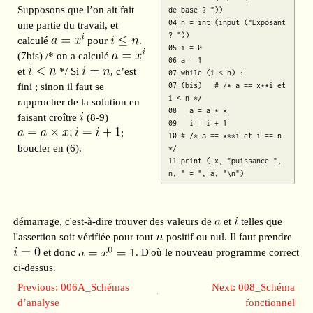
Supposons que l’on ait fait
de base ? "))

04 n = int (input ("Exposant 
une partie du travail, et
? "))

calculé
pour
.
05 i = 0 

(7bis) /* on a calculé
06 a = 1

et
*/ Si
, c’est
07 while (i < n) :

fini ; sinon il faut se
07 (bis)   # /* a == x**i et 
i < n */

rapprocher de la solution en
08   a = a * x 

faisant croître
(8-9)
09   i = i + 1

;
10 # /* a == x**i et i == n 
boucler en (6).
*/

11 print ( x, "puissance ", 
démarrage, c'est-à-dire trouver des valeurs de
et
telles que
l'assertion soit vérifiée pour tout
positif ou nul. Il faut prendre
et donc
. D'où le nouveau programme correct
ci-dessus.
Previous: 006A_Schémas
Next: 008_Schéma
d’analyse
fonctionnel