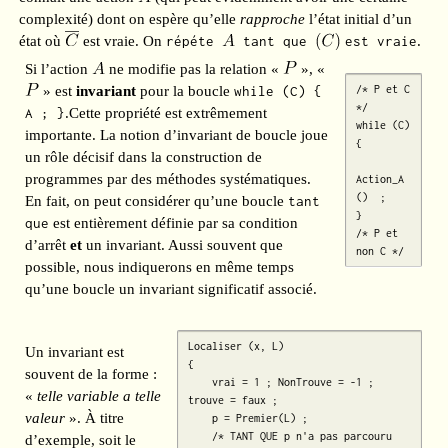
complexité) dont on espère qu’elle
rapproche
l’état initial d’un
état où
est vraie. On
répéte
tant que
est vraie
.
Si l’action
ne modifie pas la relation «
», «
» est
invariant
pour la boucle
while (C) {
/* P et C 
*/

A ; }
.Cette propriété est extrêmement
while (C)

importante. La notion d’invariant de boucle joue
{

un rôle décisif dans la construction de
programmes par des méthodes systématiques.
Action_A 
()  ; 

En fait, on peut considérer qu’une boucle
tant
}

que
est entièrement définie par sa condition
/* P et 
d’arrêt
et
un invariant. Aussi souvent que
non C */
possible, nous indiquerons en même temps
qu’une boucle un invariant significatif associé.
Localiser (x, L)

Un invariant est
{

souvent de la forme :
    vrai = 1 ; NonTrouve = -1 ; 
«
telle variable a telle
trouve = faux ;

valeur
». À titre
    p = Premier(L) ;

    /* TANT QUE p n'a pas parcouru 
d’exemple, soit le