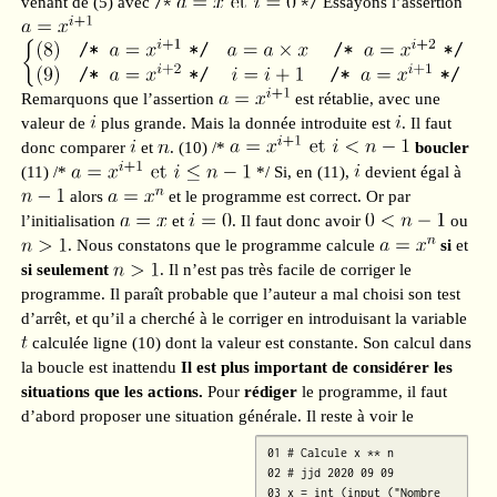
venant de (5) avec
/*
*/
Essayons l’assertion
Remarquons que l’assertion
est rétablie, avec une
valeur de
plus grande. Mais la donnée introduite est
. Il faut
donc comparer
et
. (10) /*
boucler
(11) /*
*/ Si, en (11),
devient égal à
alors
et le programme est correct. Or par
l’initialisation
et
. Il faut donc avoir
ou
. Nous constatons que le programme calcule
si
et
si seulement
. Il n’est pas très facile de corriger le
programme. Il paraît probable que l’auteur a mal choisi son test
d’arrêt, et qu’il a cherché à le corriger en introduisant la variable
calculée ligne (10) dont la valeur est constante. Son calcul dans
la boucle est inattendu
Il est plus important de considérer les
situations que les actions.
Pour
rédiger
le programme, il faut
d’abord proposer une situation générale.
Il reste à voir le
01 # Calcule x ** n

02 # jjd 2020 09 09 

03 x = int (input ("Nombre 