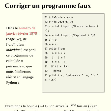
Corriger un programme faux
01 # Calcule x ** n

02 # jjd 2020 09 09 

03 x = int (input ("Nombre de base ? 
Dans le
numéro de
"))

janvier-février 1979
04 n = int (input ("Exposant ? "))

(page 52), de
05 i = 0 

l’
ordinateur
06 a = x

07 while True:

individuel
, est paru
08   a = a * x 

ce programme de
09   i = i + 1

calcul de
x
10   t = n - 1

puissance
n
, que
11  if (i >= t) :

12    break 

nous étudierons
13 print ( x, "puissance ", n, " = ", 
réécrit en langage
a, "\n")

Python :
Examinons la boucle (7-11) : on arrive la 1
fois en (7) en