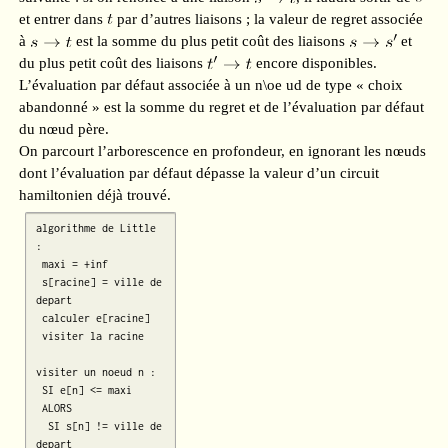
et entrer dans
par d’autres liaisons ; la valeur de regret associée
à
est la somme du plus petit coût des liaisons
et
du plus petit coût des liaisons
encore disponibles.
L’évaluation par défaut associée à un n\oe ud de type « choix
abandonné » est la somme du regret et de l’évaluation par défaut
du nœud père.
On parcourt l’arborescence en profondeur, en ignorant les nœuds
dont l’évaluation par défaut dépasse la valeur d’un circuit
hamiltonien déjà trouvé.
algorithme de Little 
:

 maxi = +inf 

 s[racine] = ville de 
depart

 calculer e[racine]

 visiter la racine

visiter un noeud n :

 SI e[n] <= maxi

 ALORS

  SI s[n] != ville de 
depart
