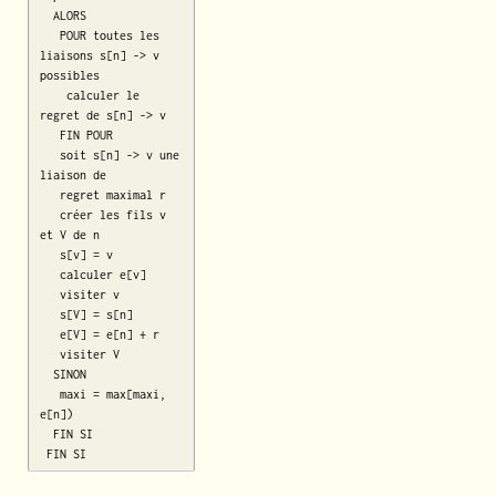
  ALORS

   POUR toutes les 
liaisons s[n] -> v 
possibles

    calculer le 
regret de s[n] -> v

   FIN POUR 

   soit s[n] -> v une 
liaison de

   regret maximal r

   créer les fils v 
et V de n

   s[v] = v

   calculer e[v]

   visiter v

   s[V] = s[n]

   e[V] = e[n] + r

   visiter V

  SINON

   maxi = max[maxi, 
e[n])

  FIN SI
